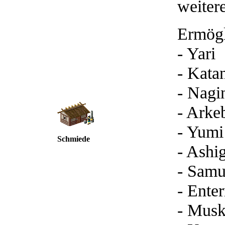
weiter
Ermögl
- Yari
- Kata
- Nagi
- Arke
- Yumi
Schmiede
- Ashi
- Samu
- Ente
- Musk