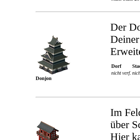
Der Do
Deine
Erweit
Dorf
Sta
nicht verf.
nich
Donjon
Im Fel
über S
Hier k